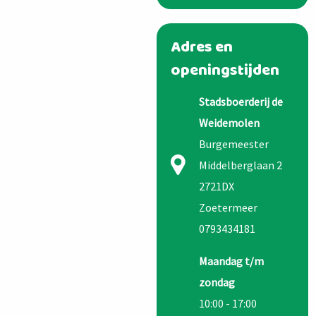
Adres en
openingstijden
Stadsboerderij de
Weidemolen
Burgemeester
Middelberglaan 2
2721DX
Zoetermeer
0793434181
Maandag t/m
zondag
10:00 - 17:00