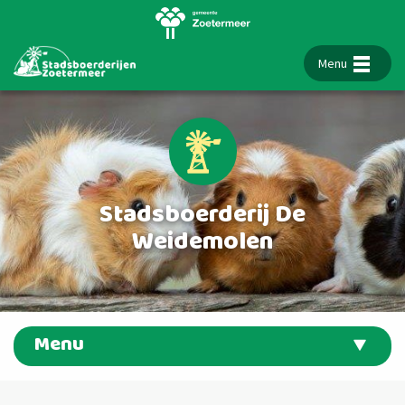
Menu
Stadsboerderij De
Weidemolen
Menu