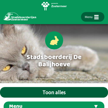
Menu
Stadsboerderij De
Balijhoeve
Toon alles
Menu