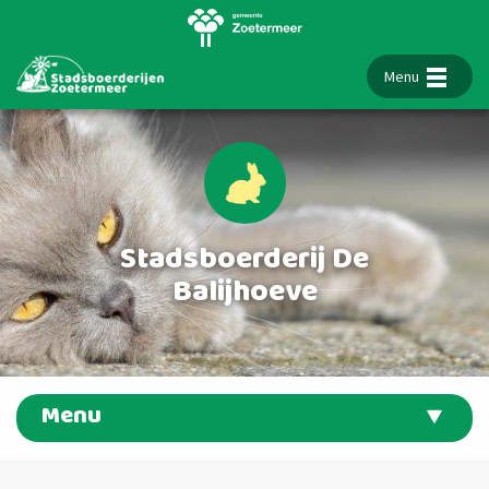
Menu
Stadsboerderij De
Balijhoeve
Menu