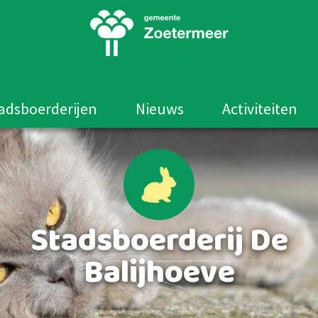
adsboerderijen
Nieuws
Activiteiten
Stadsboerderij De
Balijhoeve