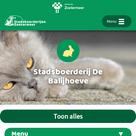
Menu
Stadsboerderij De
Balijhoeve
Toon alles
Menu