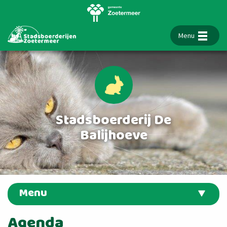
Menu
Stadsboerderij De
Balijhoeve
Menu
Agenda